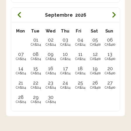
Septembre
2026
Mon
Tue
Wed
Thu
Fri
Sat
Sun
01
02
03
04
05
06
CA$214
CA$214
CA$214
CA$214
CA$400
CA$400
07
08
09
10
11
12
13
CA$214
CA$214
CA$214
CA$214
CA$214
CA$400
CA$400
14
15
16
17
18
19
20
CA$214
CA$214
CA$214
CA$214
CA$214
CA$400
CA$400
21
22
23
24
25
26
27
CA$214
CA$214
CA$214
CA$214
CA$214
CA$400
CA$400
28
29
30
CA$214
CA$214
CA$214